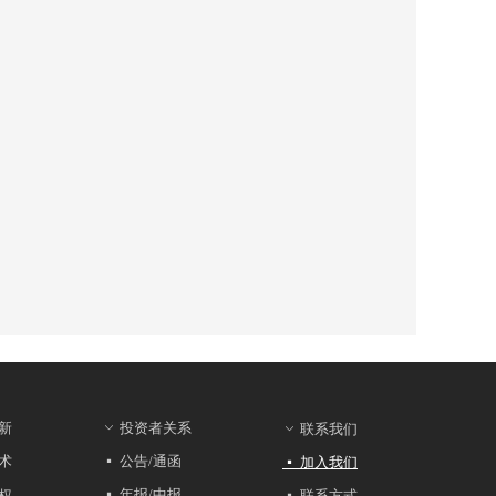
新
投资者关系
ꀁ
联系我们
ꀁ
公告/通函
术
加入我们
넷
넷
年报/中报
权
联系方式
넷
넷