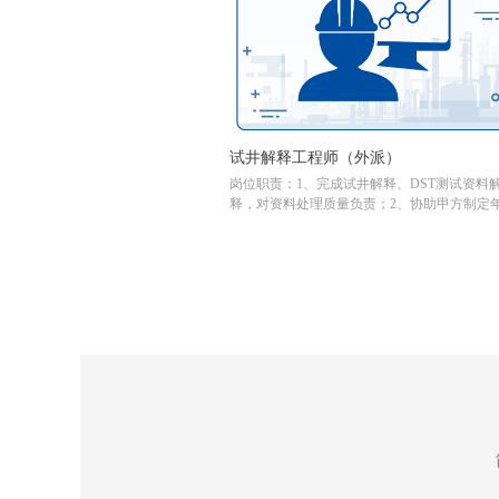
试井解释工程师（外派）
岗位职责：1、完成试井解释、DST测试资料
释，对资料处理质量负责；2、协助甲方制定
月度测压方案，作业计划，确保我方实现产值
标；3、日常生产的组织和协调，保证工作的
和质量；4、组织与客户进行日常交流汇报和
通，并维护客户关系；5、协助项目经理进行
部日常运营工作；6、协助项目经理完成月度
度经营分析总结。