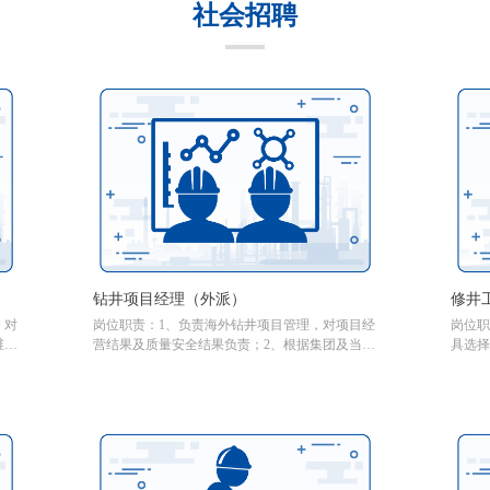
社会招聘
钻井项目经理（外派）
修井
，对
岗位职责：1、负责海外钻井项目管理，对项目经
岗位职
维
营结果及质量安全结果负责；2、根据集团及当地
具选择
发过
政府/行业管理规范，进行项目作业、安全质量及
责；2
；
人员管理；3、配合部门完成所在国/地区的市场
修井技
理；
调研及招投标结算等工作；4、根据部门安排，参
术把关
工
与甲方关系维护，负责所负责项目合作方的管理
施工过
协调与考核；5、完成部门及集团交办的其它工作
编写小
场资料