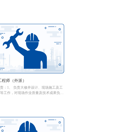
工程师（外派）
责：1、 负责大修井设计、现场施工及工
等工作，对现场作业质量及技术成果负
、 负责资料汇总整理、报表等，负责现场
术的指导和培养；3、进行小修作业设计技
，处理现场技术问题；4、负责对修井作业
程中疑难技术问题的分析、判断、处理，
修作业专业技术相关报告；5、负责作业现
填写要求，建立单井作业资料档案；