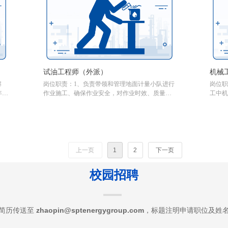
试油工程师（外派）
机械
解
岗位职责：1、负责带领和管理地面计量小队进行
岗位职
年度
作业施工、确保作业安全，对作业时效、质量及
工中机
目
安全负责；2、负责审核施工方案、HSE计划书及
修、保
时效
应急预案等；3、负责督促检查队内日常资料，按
转纪录
沟
时保质上报；4、负责按时签定工作量确认单；
上报；
项目
5、负责审核完井上交存档资料；6、 负责队伍技
和年
术及施工能力培养及提升，负责协调处理队伍与
其他作业相关方的关系；7、负责按照试油行业标
上一页
1
2
下一页
准进行队伍标准化建设；8、完成部门及集团交办
的其它工作。
校园招聘
简历传送至
zhaopin@sptenergygroup.com
，标题注明申请职位及姓