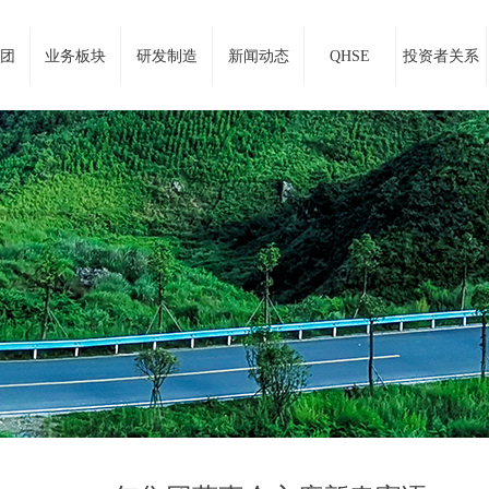
团
业务板块
研发制造
新闻动态
QHSE
投资者关系
务商