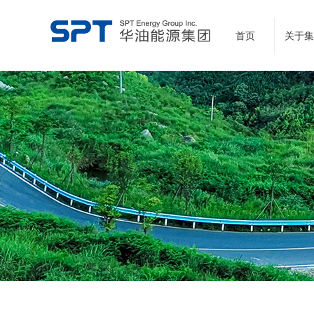
首页
关于集
领先的云计算网站建设服