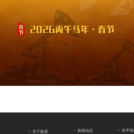
技术创
新闻动态
ꀁ
ꀁ
关于集团
ꀁ