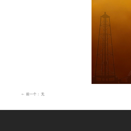
前一个：
无
ꂃ